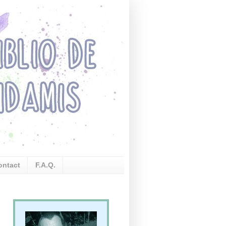
ontact
F.A.Q.