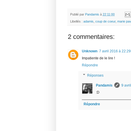
Publié par
Pandamis
à
22:11:00
Libellés :
adamis
,
coup de coeur
,
marie pa
2 commentaires:
Unknown
7 avril 2016 à 22:29
Impatiente de le lire !
Répondre
Réponses
Pandamis
9 avri
:D
Répondre