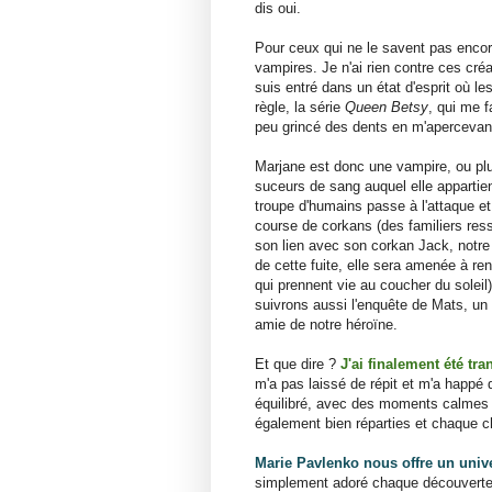
dis oui.
Pour ceux qui ne le savent pas encore,
vampires. Je n'ai rien contre ces cr
suis entré dans un état d'esprit où les
règle, la série
Queen Betsy
, qui me f
peu grincé des dents en m'apercevant
Marjane est donc une vampire, ou plut
suceurs de sang auquel elle appartien
troupe d'humains passe à l'attaque e
course de corkans (des familiers res
son lien avec son corkan Jack, notre
de cette fuite, elle sera amenée à r
qui prennent vie au coucher du solei
suivrons aussi l'enquête de Mats, un 
amie de notre héroïne.
Et que dire ?
J'ai finalement été t
m'a pas laissé de répit et m'a happé
équilibré, avec des moments calmes e
également bien réparties et chaque c
Marie Pavlenko nous offre un unive
simplement adoré chaque découverte d