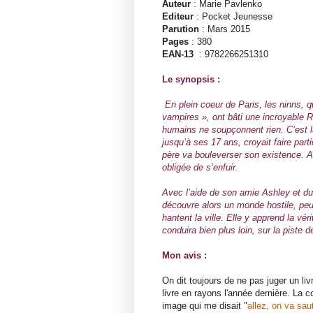
Auteur
: Marie Pavlenko
Editeur
: Pocket Jeunesse
Parution
: Mars 2015
Pages
: 380
EAN-13
: 9782266251310
Le synopsis :
En plein coeur de Paris, les ninns
vampires », ont bâti une incroyable 
humains ne soupçonnent rien. C’est l
jusqu’à ses 17 ans, croyait faire part
père va bouleverser son existence. A
obligée de s’enfuir.
Avec l’aide de son amie Ashley et d
découvre alors un monde hostile, peu
hantent la ville. Elle y apprend la vé
conduira bien plus loin, sur la piste 
Mon avis :
On dit toujours de ne pas juger un li
livre en rayons l'année dernière. La c
image qui me disait "
allez, on va sau