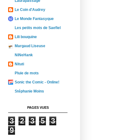
Laurapassage
Le Coin d'Audrey
Le Monde Fantasyque
Les petits mots de Saefiel
Lili bouquine
Margaud Liseuse
NiNeHank
Nituti
Pluie de mots
Sonic the Comic - Online!
Stéphanie Moins
PAGES VUES
3
2
3
5
3
9