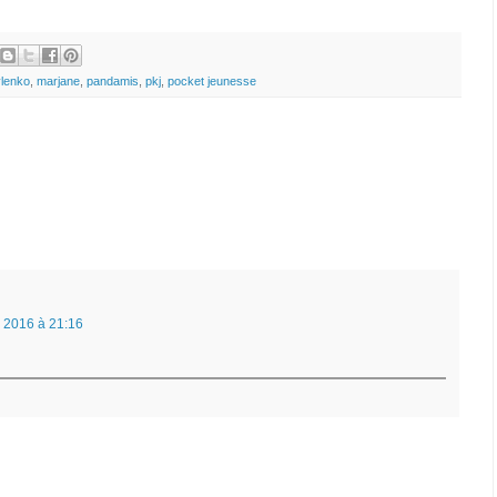
vlenko
,
marjane
,
pandamis
,
pkj
,
pocket jeunesse
l 2016 à 21:16