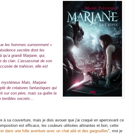
, que les hommes surnomment «
Résidence secrète dont les
à qu’a grandi Marjane, qui,
ie du clan. L’assassinat de son
ccusée de trahison, elle est
u mystérieux Mats, Marjane
plé de créatures fantastiques qui
rité sur son père, mais sa quête la
de terribles secrets…
vre à sa couverture, mais je dois avouer que j'ai craqué en apercevant ce
omposition est efficace, les couleurs utilisées attirantes et bon, cette
ter dans une folle aventure avec un chat ailé et des gargouilles
", moi je