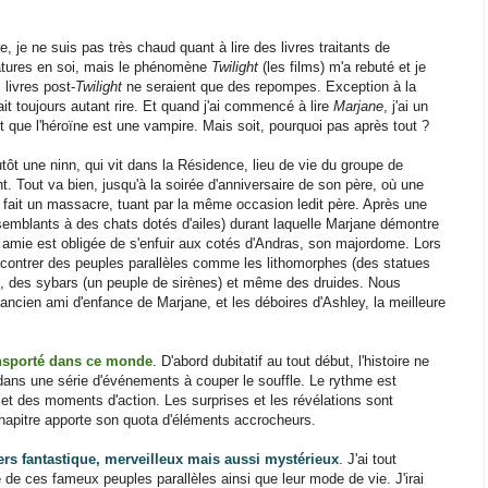
 je ne suis pas très chaud quant à lire des livres traitants de
éatures en soi, mais le phénomène
Twilight
(les films) m'a rebuté et je
 livres post-
Twilight
ne seraient que des repompes. Exception à la
ait toujours autant rire. Et quand j'ai commencé à lire
Marjane
, j'ai un
 que l'héroïne est une vampire. Mais soit, pourquoi pas après tout ?
ôt une ninn, qui vit dans la Résidence, lieu de vie du groupe de
t. Tout va bien, jusqu'à la soirée d'anniversaire de son père, où une
t fait un massacre, tuant par la même occasion ledit père. Après une
semblants à des chats dotés d'ailes) durant laquelle Marjane démontre
 amie est obligée de s'enfuir aux cotés d'Andras, son majordome. Lors
encontrer des peuples parallèles comme les lithomorphes (des statues
l), des sybars (un peuple de sirènes) et même des druides. Nous
ancien ami d'enfance de Marjane, et les déboires d'Ashley, la meilleure
ransporté dans ce monde
. D'abord dubitatif au tout début, l'histoire ne
 dans une série d'événements à couper le souffle. Le rythme est
t des moments d'action. Les surprises et les révélations sont
hapitre apporte son quota d'éléments accrocheurs.
rs fantastique, merveilleux mais aussi mystérieux
. J'ai tout
e ces fameux peuples parallèles ainsi que leur mode de vie. J'irai