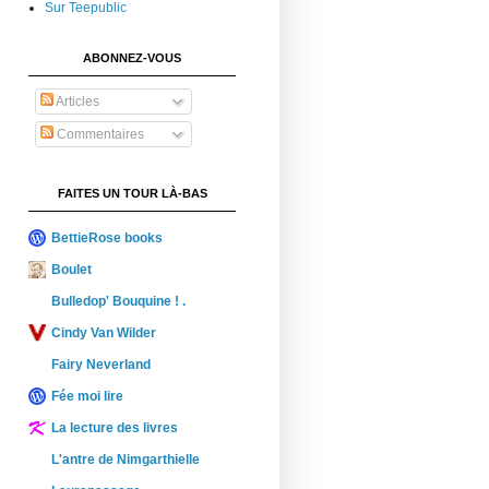
Sur Teepublic
ABONNEZ-VOUS
Articles
Commentaires
FAITES UN TOUR LÀ-BAS
BettieRose books
Boulet
Bulledop' Bouquine ! .
Cindy Van Wilder
Fairy Neverland
Fée moi lire
La lecture des livres
L'antre de Nimgarthielle